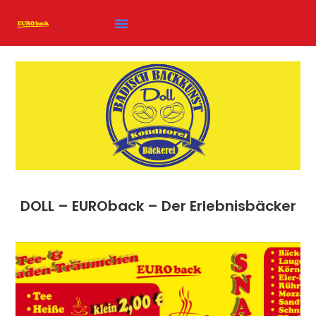
DOLL – EUROback – Der Erlebnisbäcker